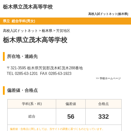
栃木県立茂木高等学校
高校入試ドットネット[栃木県]
県立 総合学科(男女)
高校入試ドットネット
>
栃木県
> 芳賀地区
栃木県立茂木高等学校
所在地・連絡先
〒321-3595 栃木県芳賀郡茂木町茂木288番地
TEL 0285-63-1201 FAX 0285-63-1923
>>
学校ホームページ
偏差値・合格点
学科(系・科)
偏差値
合格点
56
332
総合
偏差値・合格点に関しましては、当サイトの調査に基づくものとなっています。