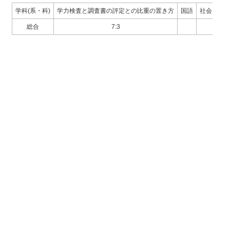
学科(系・科)
学力検査と調査書の評定との比重の置き方
国語
社会
数
総合
7:3