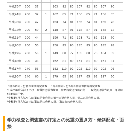
平成25年
200
37
163
82
85
167
82
85
167
80
83
平成24年
200
37
1
162
85
71
156
85
71
156
85
70
平成23年
200
47
153
74
81
155
74
81
155
73
80
平成22年
200
50
2
148
87
91
178
87
91
178
72
76
平成21年
200
44
156
71
82
153
71
82
153
70
82
平成20年
200
50
150
95
90
185
95
90
185
78
72
平成19年
200
50
1
149
88
77
165
88
76
164
82
67
平成18年
200
38
162
81
80
161
81
80
161
81
80
平成17年
240
58
182
110
92
202
110
92
202
96
86
平成16年
240
60
1
179
95
92
187
95
92
187
90
89
「特色内定」は特色選抜内定者数、「海外特別」はA海外特別選抜等内定者数。
平成25年度入試までは一般選抜は学力検査・特色内定は推薦内定・一般定員は学力定員・海外特
別は帰国子女。
*令和4年度入試からは(1)に男女合計の第一志望合格人員、第二志望合格人員。
*令和3年度入試までは(1)は男の合格人員、(2)は女の合格人員。
学力検査と調査書の評定との比重の置き方・傾斜配点・面
接