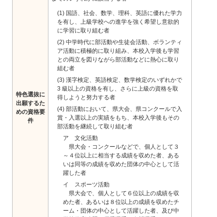
(1) 国語、社会、数学、理科、英語に優れた学力
を有し、上級学校への進学を強く希望し意欲的
に学習に取り組む者
(2) 中学時代に部活動や生徒会活動、ボランティ
ア活動に積極的に取り組み、本校入学後も学習
との両立を図りながら部活動などに熱心に取り
組む者
(3) 漢字検定、英語検定、数学検定のいずれかで
3 級以上の資格を有し、さらに上級の資格を取
特色選抜に
得しようと努力する者
出願するた
(4) 部活動において、県大会、県コンクールで入
めの資格要
賞・入選以上の実績をもち、本校入学後もその
件
部活動を継続して取り組む者
ア 文化活動
県大会・コンクールなどで、個人として３
～４位以上に相当する成績を収めた者、ある
いは同等の成績を収めた団体の中心として活
躍した者
イ スポーツ活動
県大会で、個人として６位以上の成績を収
めた者、あるいは８位以上の成績を収めたチ
ーム・団体の中心として活躍した者、及び中