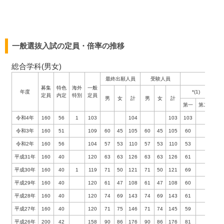
一般選抜入試の定員・倍率の推移
総合学科(男女)
最終出願人員
受験人員
合格人
募集
特色
海外
一般
年度
*(1)
定員
内定
特別
定員
男
女
計
男
女
計
第一
第二
第一
令和4年
160
56
1
103
104
103
103
令和3年
160
51
109
60
45
105
60
45
105
60
45
令和2年
160
56
104
57
53
110
57
53
110
53
51
平成31年
160
40
120
63
63
126
63
63
126
61
59
平成30年
160
40
1
119
71
50
121
71
50
121
69
50
平成29年
160
40
120
61
47
108
61
47
108
60
47
平成28年
160
40
120
74
69
143
74
69
143
61
59
平成27年
160
40
120
71
75
146
71
74
145
59
61
平成26年
200
42
158
90
86
176
90
86
176
81
77