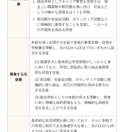
総合学科としてキャリア教育を充実させ、望
像
ましい職業観や勤労観を身に付け、社会人と
しての確かな資質をはぐくむ学校
部活動や生徒会活動、ボランティア活動など
に積極的に参加することを支援し、一人一人
の可能性を高める学校
本校を強く志望する生徒で本校の教育目標・目指す
学校像を理解し、次の(1)から(3)までのいずれかに該
当する生徒
(1) 基礎学力と基本的な学習習慣がしっかりと身
に付いており、学習に意欲的に取り組み進路実
現を目指す生徒
募集する生
徒像
(2) 部活動、生徒会活動、ボランティア活動に積
極的に取り組み、自己の可能性を高める努力を
する生徒
(3) 総合学科としての本校の良さを理解し、将来
に対し明確な目的意識をもち、積極的な高校生
活を送ることができる生徒
基本的な生活習慣が身に付いており、さらに本校で
の学習に対応できる基礎学力を有し、次の(1)から(4)
までのいずれかに該当する者