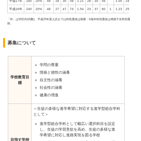
平成17年
240
20%
48
28
30
58
1.21
28
30
58
1.00
24%
平成16年
240
20%
48
27
47
74
1.54
23
37
60
1
1.23
25%
1
「外」は学区外(内数)、平成25年度入試までは特色選抜は推薦・A海外特別選抜は帰国子女特別選
抜。
募集について
学問の尊重
情操と徳性の涵養
学校教育目
自主性の涵養
標
社会性の涵養
健康の増進
＜生徒の多様な進学希望に対応する進学型総合学科
として＞
進学型総合学科として幅広い選択科目を設定
し、生徒の学習意欲を高め、生徒の多様な進
学希望に対応し進路実現を図る学校
目指す学校