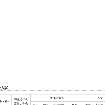
抜入試
面接の形式
作文
特色選抜の
系・科)
定員の割合