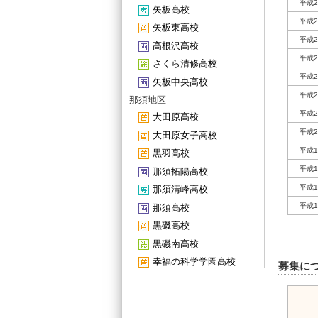
平成2
矢板高校
平成2
矢板東高校
平成2
高根沢高校
平成2
さくら清修高校
平成2
矢板中央高校
平成2
那須地区
平成2
大田原高校
平成2
大田原女子高校
平成1
黒羽高校
平成1
那須拓陽高校
平成1
那須清峰高校
平成1
那須高校
黒磯高校
黒磯南高校
幸福の科学学園高校
募集に