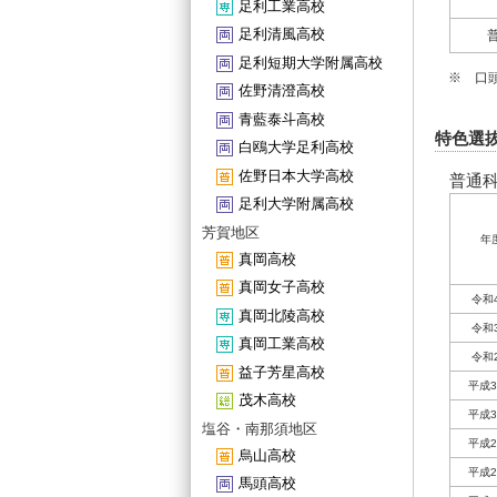
足利工業高校
足利清風高校
足利短期大学附属高校
※ 口
佐野清澄高校
青藍泰斗高校
特色選
白鴎大学足利高校
佐野日本大学高校
普通科
足利大学附属高校
芳賀地区
年
真岡高校
真岡女子高校
令和
真岡北陵高校
令和
真岡工業高校
令和
益子芳星高校
平成3
茂木高校
平成3
塩谷・南那須地区
平成2
烏山高校
平成2
馬頭高校