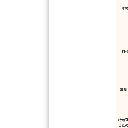
学
目
募集
特色
るた