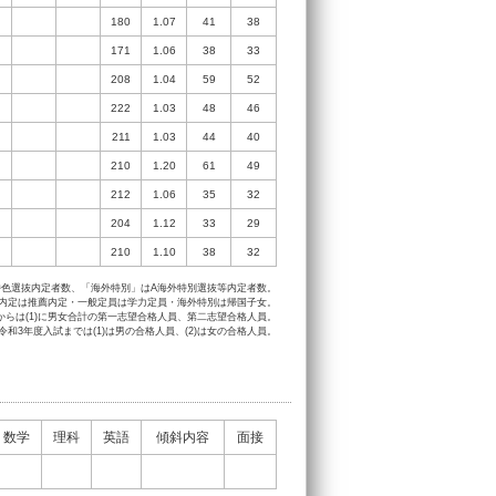
180
1.07
41
38
171
1.06
38
33
208
1.04
59
52
222
1.03
48
46
211
1.03
44
40
210
1.20
61
49
212
1.06
35
32
204
1.12
33
29
210
1.10
38
32
特色選抜内定者数、「海外特別」はA海外特別選抜等内定者数。
色内定は推薦内定・一般定員は学力定員・海外特別は帰国子女。
からは(1)に男女合計の第一志望合格人員、第二志望合格人員。
*令和3年度入試までは(1)は男の合格人員、(2)は女の合格人員。
数学
理科
英語
傾斜内容
面接