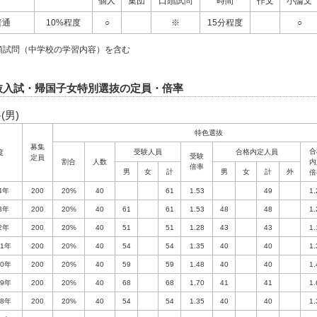
個人
集団
口頭試問
時間
作文
小論文
普通
10%程度
○
※
15分程度
○
頭試問（中学校の学習内容）を含む
抜入試・帰国子女特別選抜の定員・倍率
(男)
特色選抜
募集
合
受験人員
合格内定人員
度
受験
定員
割合
人数
内
倍率
男
女
計
男
女
計
外
倍
4年
200
20%
40
61
1.53
49
1.
3年
200
20%
40
61
61
1.53
48
48
1.
2年
200
20%
40
51
51
1.28
43
43
1.
1年
200
20%
40
54
54
1.35
40
40
1.
0年
200
20%
40
59
59
1.48
40
40
1.
9年
200
20%
40
68
68
1.70
41
41
1.
8年
200
20%
40
54
54
1.35
40
40
1.