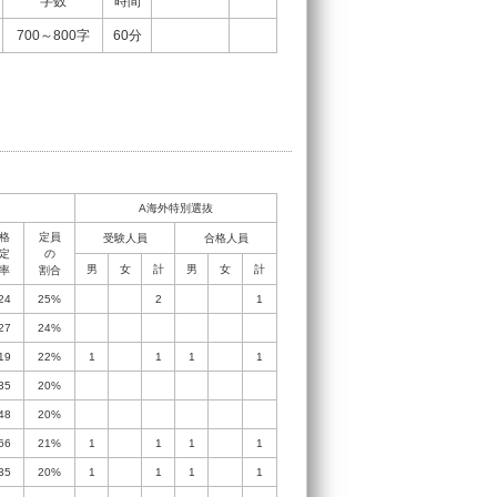
字数
時間
700～800字
60分
A海外特別選抜
格
定員
受験人員
合格人員
定
の
男
女
計
男
女
計
率
割合
24
25%
2
1
27
24%
19
22%
1
1
1
1
35
20%
48
20%
66
21%
1
1
1
1
35
20%
1
1
1
1