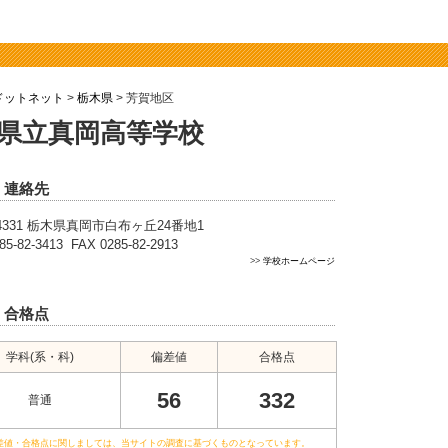
ドットネット
>
栃木県
> 芳賀地区
県立真岡高等学校
・連絡先
-4331 栃木県真岡市白布ヶ丘24番地1
85-82-3413 FAX 0285-82-2913
>>
学校ホームページ
・合格点
学科(系・科)
偏差値
合格点
56
332
普通
差値・合格点に関しましては、当サイトの調査に基づくものとなっています。