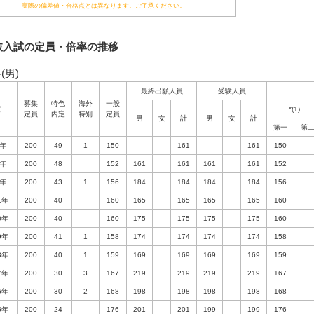
実際の偏差値・合格点とは異なります。ご了承ください。
抜入試の定員・倍率の推移
(男)
最終出願人員
受験人員
募集
特色
海外
一般
度
*(1)
定員
内定
特別
定員
男
女
計
男
女
計
第一
第
年
200
49
1
150
161
161
150
年
200
48
152
161
161
161
161
152
年
200
43
1
156
184
184
184
184
156
1年
200
40
160
165
165
165
165
160
0年
200
40
160
175
175
175
175
160
9年
200
41
1
158
174
174
174
174
158
8年
200
40
1
159
169
169
169
169
159
7年
200
30
3
167
219
219
219
219
167
6年
200
30
2
168
198
198
198
198
168
5年
200
24
176
201
201
199
199
176