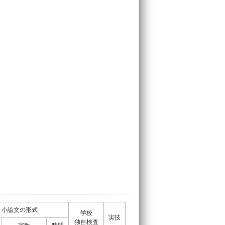
・小論文の形式
学校
実技
独自検査