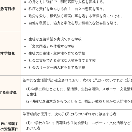
心身ともに強靱で、明朗高潔な人格を育成する。
校教育目標
秩序と責任を重んじる自主、自立の態度を養う。
勤労を愛し、根気強く着実に事を処する習慣を身につける。
自他を敬愛し、協力と奉仕を尊ぶ積極的な社会性を培う。
生徒が進路希望を実現できる学校
「文武両道」を体現する学校
指す学校像
生徒の自主性・主体性を育てる学校
社会に貢献できる高潔な人材を育てる学校
社会のリーダー的人材を育てる学校
基本的な生活習慣が確立されており、次の(1)又は(2)のいずれかに
(1) 学業に励むとともに、部活動、生徒会活動、スポーツ・文化
する生徒像
る生徒
(2) 明確な進路意識をもつとともに、幅広い教養と豊かな人間性
学習成績が優秀で、次の(1)又は(2)のいずれかに該当する者
(1) 中学校在学中に部活動や生徒会活動、スポーツ・文化活動な
選抜に出願す
あげた者
めの資格要件