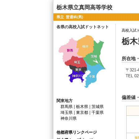
栃木県立真岡高等学校
県立 普通科(男)
各県の高校入試ドットネット
高校入試
栃木
所在地
〒321
TEL 02
偏差値
関東地方
群馬県
|
栃木県
|
茨城県
埼玉県
|
東京都
|
千葉県
神奈川県
他都府県リンクページ
偏