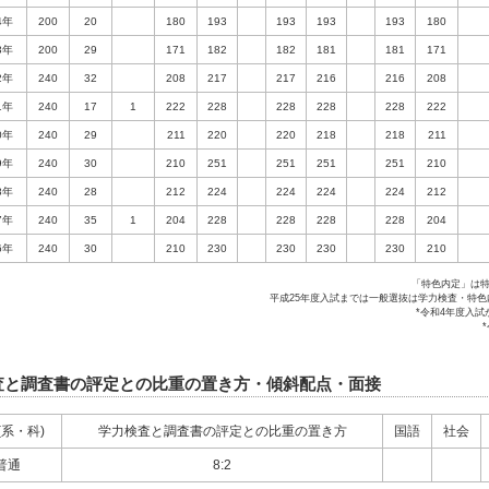
4年
200
20
180
193
193
193
193
180
3年
200
29
171
182
182
181
181
171
2年
240
32
208
217
217
216
216
208
1年
240
17
1
222
228
228
228
228
222
0年
240
29
211
220
220
218
218
211
9年
240
30
210
251
251
251
251
210
8年
240
28
212
224
224
224
224
212
7年
240
35
1
204
228
228
228
228
204
6年
240
30
210
230
230
230
230
210
「特色内定」は
平成25年度入試までは一般選抜は学力検査・特
*令和4年度入試
査と調査書の評定との比重の置き方・傾斜配点・面接
(系・科)
学力検査と調査書の評定との比重の置き方
国語
社会
普通
8:2