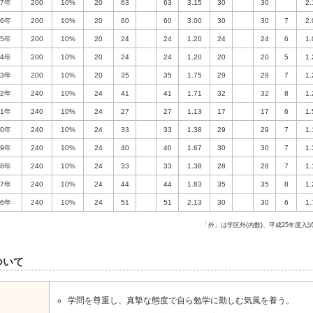
7年
200
10%
20
63
63
3.15
30
30
2.
6年
200
10%
20
60
60
3.00
30
30
7
2.
5年
200
10%
20
24
24
1.20
24
24
6
1.
4年
200
10%
20
24
24
1.20
20
20
5
1.
3年
200
10%
20
35
35
1.75
29
29
7
1.
2年
240
10%
24
41
41
1.71
32
32
8
1.
1年
240
10%
24
27
27
1.13
17
17
6
1.
0年
240
10%
24
33
33
1.38
29
29
7
1.
9年
240
10%
24
40
40
1.67
30
30
7
1.
8年
240
10%
24
33
33
1.38
28
28
7
1.
7年
240
10%
24
44
44
1.83
35
35
8
1.
6年
240
10%
24
51
51
2.13
30
30
6
1.
「外」は学区外(内数)、平成25年度
ついて
学問を尊重し、真摯な態度で自ら勉学に勤しむ気風を養う。